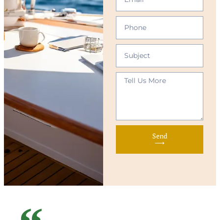
Send
⟶