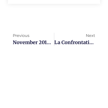
Previous
Next
November 2012 : The Month Of Agile!
La Confrontation Au Service De La Performance @ Agile Tour 2012 Montréal Et Québec