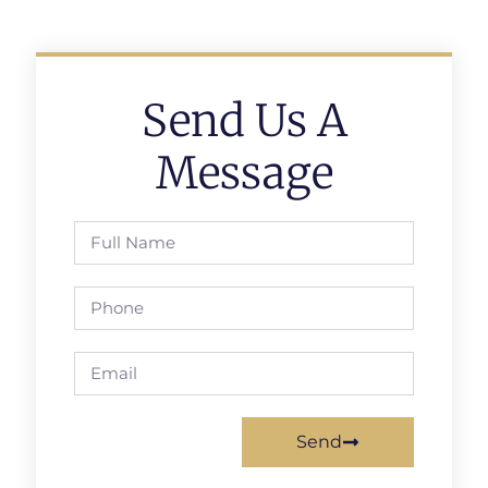
Send Us A
Message
Send