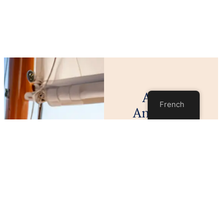
Ask Us
French
Anything,
Anytime.