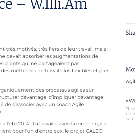
ce – W.illi.am
Sha
très motivés, très fiers de leur travail, mais il
irme devait absorber les augmentations de
es clients qui ne partageaient pas
Mor
 des méthodes de travail plus flexibles et plus
Agi
 organiquement des processus agiles sur
 structurer davantage, d’impliquer davantage
« W
dé de s’associer avec un coach Agile :
Si c
.
prov
sûre
’été 2014. Il a travaillé avec la direction, il a
ient pour l’un d’entre eux, le projet CALEO.