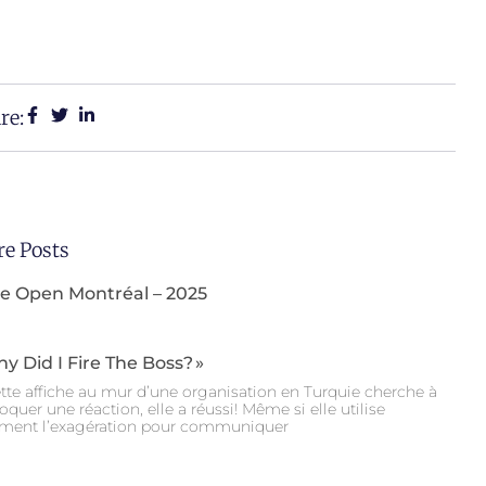
re:
e Posts
le Open Montréal – 2025
hy Did I Fire The Boss? »
ette affiche au mur d’une organisation en Turquie cherche à
oquer une réaction, elle a réussi! Même si elle utilise
ment l’exagération pour communiquer