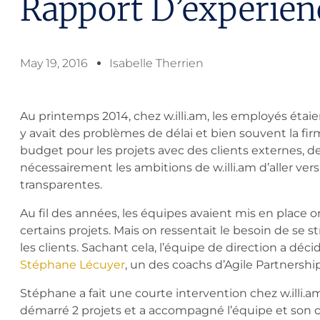
Rapport D’expérien
May 19, 2016
Isabelle Therrien
Au printemps 2014, chez w.illi.am, les employés étaient 
y avait des problèmes de délai et bien souvent la f
budget pour les projets avec des clients externes, d
nécessairement les ambitions de w.illi.am d’aller vers
transparentes.
Au fil des années, les équipes avaient mis en place
certains projets. Mais on ressentait le besoin de se
les clients. Sachant cela, l’équipe de direction a déci
Stéphane Lécuyer
, un des coachs d’Agile Partnership
Stéphane a fait une courte intervention chez w.illi.am à l
démarré 2 projets et a accompagné l’équipe et son cl