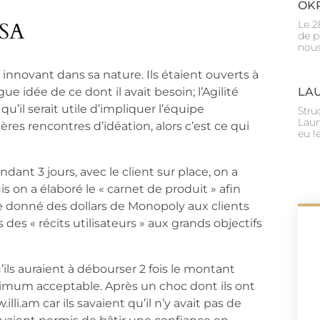
OKR
Le 2
ASA
de p
nous
 innovant dans sa nature. Ils étaient ouverts à
LA
ue idée de ce dont il avait besoin; l’Agilité
u’il serait utile d’impliquer l’équipe
Stru
Laun
ères rencontres d’idéation, alors c’est ce qui
eu le
endant 3 jours, avec le client sur place, on a
uis on a élaboré le « carnet de produit » afin
e donné des dollars de Monopoly aux clients
es des « récits utilisateurs » aux grands objectifs
ils auraient à débourser 2 fois le montant
nimum acceptable. Après un choc dont ils ont
w.illi.am car ils savaient qu’il n’y avait pas de