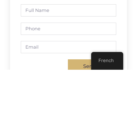
French
Send
Previous
Next
L’Agilité, Bonheur Et Efficience
Agile Partnership @ Agile Tour Montréal 2016