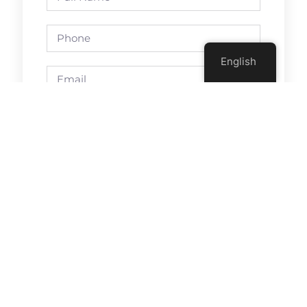
English
Send
Previous
Next
L’Agilité, Bonheur Et Efficience
Agile Partnership @ Agile Tour Montréal 2016